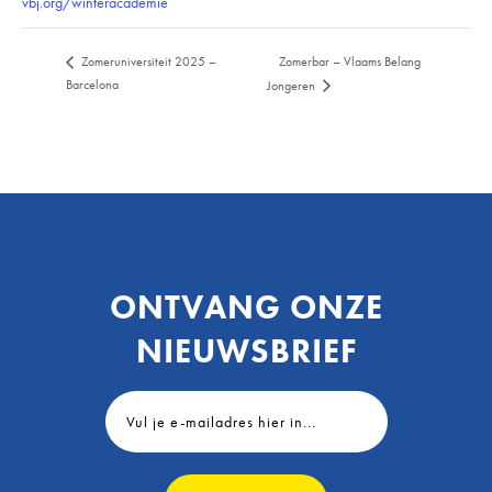
vbj.org/winteracademie
Zomerbar – Vlaams Belang
Zomeruniversiteit 2025 –
Barcelona
Jongeren
ONTVANG ONZE
NIEUWSBRIEF