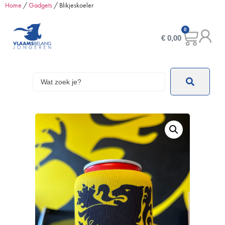
Home
/
Gadgets
/ Blikjeskoeler
0
€
0,00