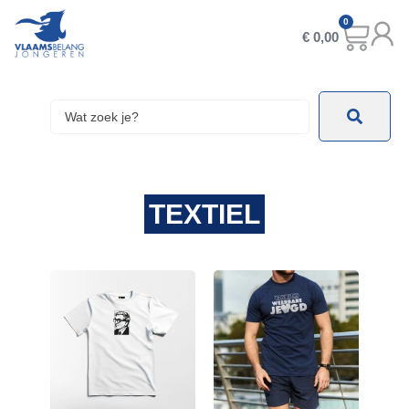
0
€
0,00
TEXTIEL