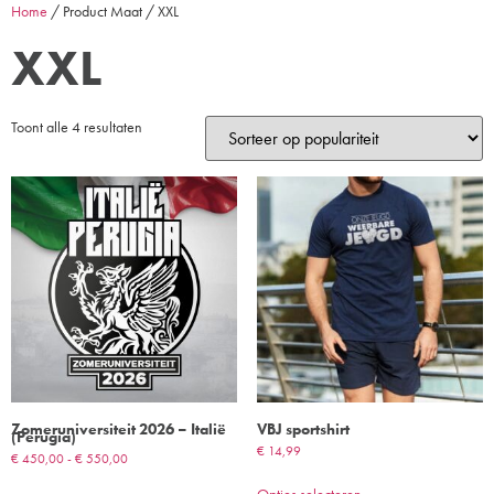
Home
/ Product Maat / XXL
XXL
Toont alle 4 resultaten
Zomeruniversiteit 2026 – Italië
VBJ sportshirt
(Perugia)
€
14,99
€
450,00
-
€
550,00